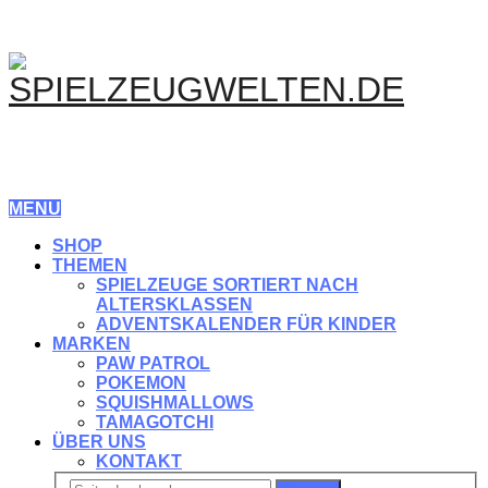
MENU
SHOP
THEMEN
SPIELZEUGE SORTIERT NACH
ALTERSKLASSEN
ADVENTSKALENDER FÜR KINDER
MARKEN
PAW PATROL
POKEMON
SQUISHMALLOWS
TAMAGOTCHI
ÜBER UNS
KONTAKT