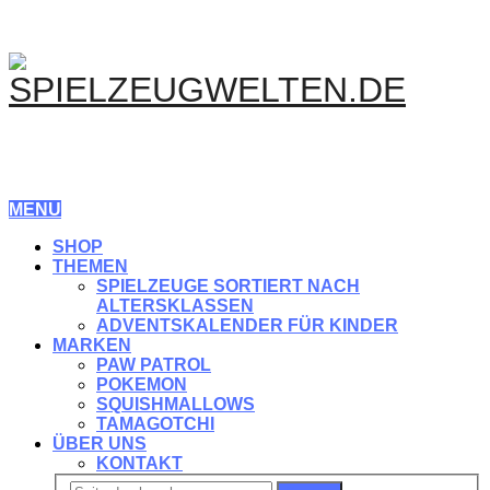
MENU
SHOP
THEMEN
SPIELZEUGE SORTIERT NACH
ALTERSKLASSEN
ADVENTSKALENDER FÜR KINDER
MARKEN
PAW PATROL
POKEMON
SQUISHMALLOWS
TAMAGOTCHI
ÜBER UNS
KONTAKT