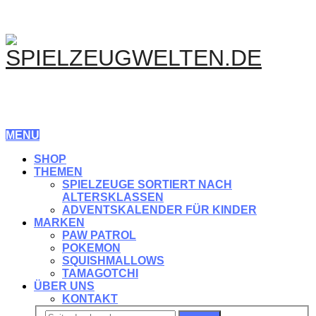
MENU
SHOP
THEMEN
SPIELZEUGE SORTIERT NACH
ALTERSKLASSEN
ADVENTSKALENDER FÜR KINDER
MARKEN
PAW PATROL
POKEMON
SQUISHMALLOWS
TAMAGOTCHI
ÜBER UNS
KONTAKT