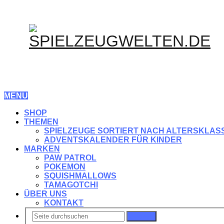
MENU
SHOP
THEMEN
SPIELZEUGE SORTIERT NACH ALTERSKLAS
ADVENTSKALENDER FÜR KINDER
MARKEN
PAW PATROL
POKEMON
SQUISHMALLOWS
TAMAGOTCHI
ÜBER UNS
KONTAKT
Suchen