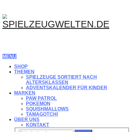
MENU
SHOP
THEMEN
SPIELZEUGE SORTIERT NACH
ALTERSKLASSEN
ADVENTSKALENDER FÜR KINDER
MARKEN
PAW PATROL
POKEMON
SQUISHMALLOWS
TAMAGOTCHI
ÜBER UNS
KONTAKT