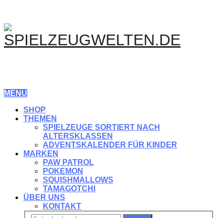
MENU
SHOP
THEMEN
SPIELZEUGE SORTIERT NACH
ALTERSKLASSEN
ADVENTSKALENDER FÜR KINDER
MARKEN
PAW PATROL
POKEMON
SQUISHMALLOWS
TAMAGOTCHI
ÜBER UNS
KONTAKT