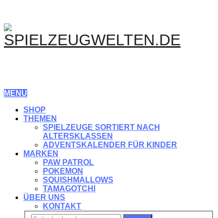
MENU
SHOP
THEMEN
SPIELZEUGE SORTIERT NACH
ALTERSKLASSEN
ADVENTSKALENDER FÜR KINDER
MARKEN
PAW PATROL
POKEMON
SQUISHMALLOWS
TAMAGOTCHI
ÜBER UNS
KONTAKT