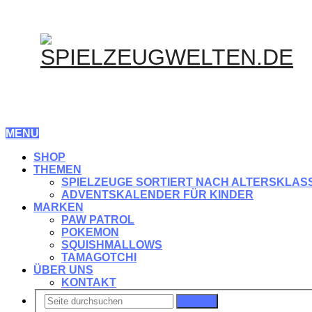
MENU
SHOP
THEMEN
SPIELZEUGE SORTIERT NACH ALTERSKLAS
ADVENTSKALENDER FÜR KINDER
MARKEN
PAW PATROL
POKEMON
SQUISHMALLOWS
TAMAGOTCHI
ÜBER UNS
KONTAKT
Suchen