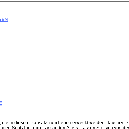
SEN
F
e, die in diesem Bausatz zum Leben erweckt werden. Tauchen Si
langen Spaß für Lego-Fans jeden Alters. Lassen Sie sich von d