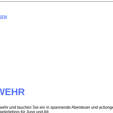
SEN
RWEHR
rwehr und tauchen Sie ein in spannende Abenteuer und actiong
ielerlebnis für Jung und Alt.