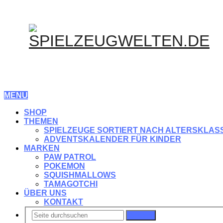
MENU
SHOP
THEMEN
SPIELZEUGE SORTIERT NACH ALTERSKLAS
ADVENTSKALENDER FÜR KINDER
MARKEN
PAW PATROL
POKEMON
SQUISHMALLOWS
TAMAGOTCHI
ÜBER UNS
KONTAKT
Suchen