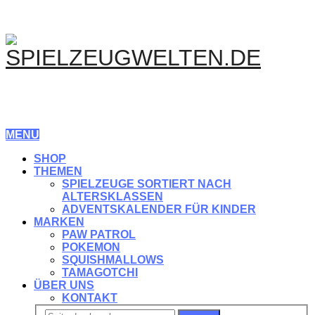
MENU
SHOP
THEMEN
SPIELZEUGE SORTIERT NACH
ALTERSKLASSEN
ADVENTSKALENDER FÜR KINDER
MARKEN
PAW PATROL
POKEMON
SQUISHMALLOWS
TAMAGOTCHI
ÜBER UNS
KONTAKT