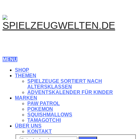
MENU
SHOP
THEMEN
SPIELZEUGE SORTIERT NACH
ALTERSKLASSEN
ADVENTSKALENDER FÜR KINDER
MARKEN
PAW PATROL
POKEMON
SQUISHMALLOWS
TAMAGOTCHI
ÜBER UNS
KONTAKT