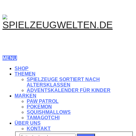
MENU
SHOP
THEMEN
SPIELZEUGE SORTIERT NACH
ALTERSKLASSEN
ADVENTSKALENDER FÜR KINDER
MARKEN
PAW PATROL
POKEMON
SQUISHMALLOWS
TAMAGOTCHI
ÜBER UNS
KONTAKT