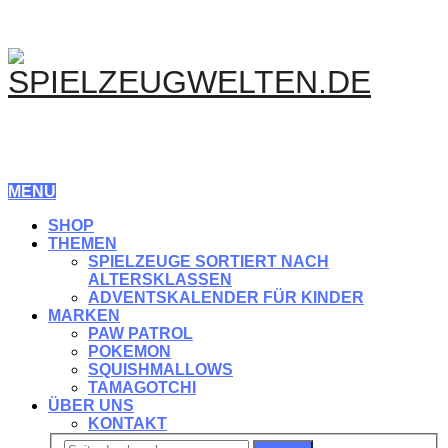
MENU
SHOP
THEMEN
SPIELZEUGE SORTIERT NACH
ALTERSKLASSEN
ADVENTSKALENDER FÜR KINDER
MARKEN
PAW PATROL
POKEMON
SQUISHMALLOWS
TAMAGOTCHI
ÜBER UNS
KONTAKT