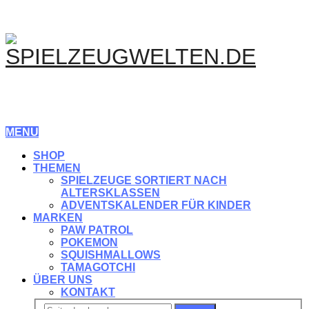
MENU
SHOP
THEMEN
SPIELZEUGE SORTIERT NACH
ALTERSKLASSEN
ADVENTSKALENDER FÜR KINDER
MARKEN
PAW PATROL
POKEMON
SQUISHMALLOWS
TAMAGOTCHI
ÜBER UNS
KONTAKT