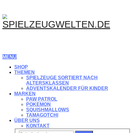
MENU
SHOP
THEMEN
SPIELZEUGE SORTIERT NACH
ALTERSKLASSEN
ADVENTSKALENDER FÜR KINDER
MARKEN
PAW PATROL
POKEMON
SQUISHMALLOWS
TAMAGOTCHI
ÜBER UNS
KONTAKT