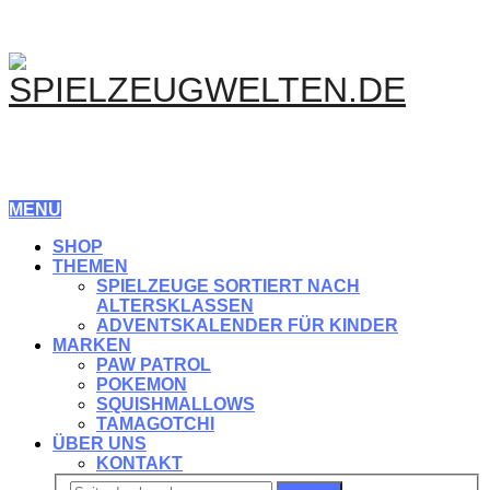
MENU
SHOP
THEMEN
SPIELZEUGE SORTIERT NACH
ALTERSKLASSEN
ADVENTSKALENDER FÜR KINDER
MARKEN
PAW PATROL
POKEMON
SQUISHMALLOWS
TAMAGOTCHI
ÜBER UNS
KONTAKT