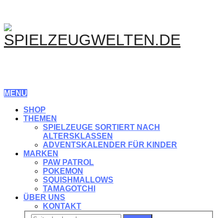
MENU
SHOP
THEMEN
SPIELZEUGE SORTIERT NACH
ALTERSKLASSEN
ADVENTSKALENDER FÜR KINDER
MARKEN
PAW PATROL
POKEMON
SQUISHMALLOWS
TAMAGOTCHI
ÜBER UNS
KONTAKT