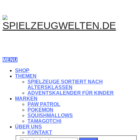
MENU
SHOP
THEMEN
SPIELZEUGE SORTIERT NACH
ALTERSKLASSEN
ADVENTSKALENDER FÜR KINDER
MARKEN
PAW PATROL
POKEMON
SQUISHMALLOWS
TAMAGOTCHI
ÜBER UNS
KONTAKT