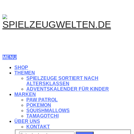
MENU
SHOP
THEMEN
SPIELZEUGE SORTIERT NACH
ALTERSKLASSEN
ADVENTSKALENDER FÜR KINDER
MARKEN
PAW PATROL
POKEMON
SQUISHMALLOWS
TAMAGOTCHI
ÜBER UNS
KONTAKT