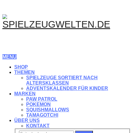
MENU
SHOP
THEMEN
SPIELZEUGE SORTIERT NACH
ALTERSKLASSEN
ADVENTSKALENDER FÜR KINDER
MARKEN
PAW PATROL
POKEMON
SQUISHMALLOWS
TAMAGOTCHI
ÜBER UNS
KONTAKT