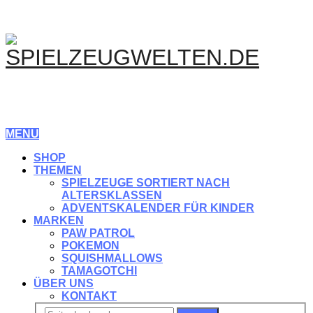
MENU
SHOP
THEMEN
SPIELZEUGE SORTIERT NACH
ALTERSKLASSEN
ADVENTSKALENDER FÜR KINDER
MARKEN
PAW PATROL
POKEMON
SQUISHMALLOWS
TAMAGOTCHI
ÜBER UNS
KONTAKT