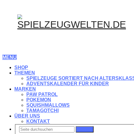
MENU
SHOP
THEMEN
SPIELZEUGE SORTIERT NACH ALTERSKLAS
ADVENTSKALENDER FÜR KINDER
MARKEN
PAW PATROL
POKEMON
SQUISHMALLOWS
TAMAGOTCHI
ÜBER UNS
KONTAKT
Suchen