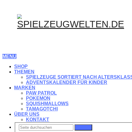
MENU
SHOP
THEMEN
SPIELZEUGE SORTIERT NACH ALTERSKLAS
ADVENTSKALENDER FÜR KINDER
MARKEN
PAW PATROL
POKEMON
SQUISHMALLOWS
TAMAGOTCHI
ÜBER UNS
KONTAKT
Suchen