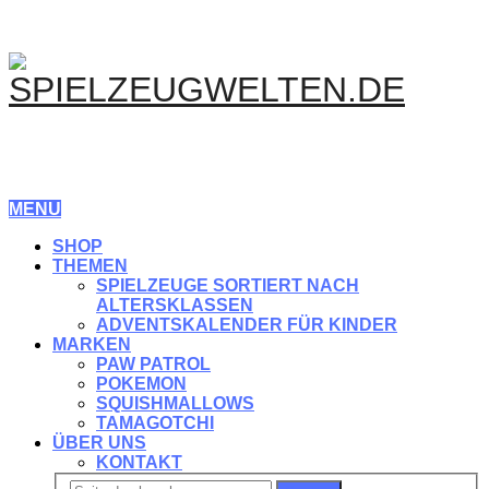
MENU
SHOP
THEMEN
SPIELZEUGE SORTIERT NACH
ALTERSKLASSEN
ADVENTSKALENDER FÜR KINDER
MARKEN
PAW PATROL
POKEMON
SQUISHMALLOWS
TAMAGOTCHI
ÜBER UNS
KONTAKT