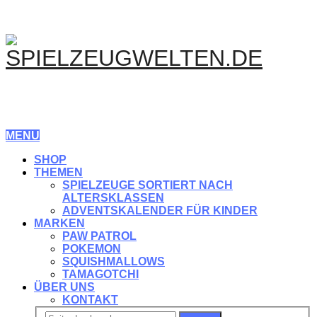
MENU
SHOP
THEMEN
SPIELZEUGE SORTIERT NACH
ALTERSKLASSEN
ADVENTSKALENDER FÜR KINDER
MARKEN
PAW PATROL
POKEMON
SQUISHMALLOWS
TAMAGOTCHI
ÜBER UNS
KONTAKT