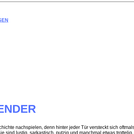
SEN
ENDER
chte nachspielen, denn hinter jeder Tür versteckt sich oftmals 
sind lustig, sarkastisch, putzig und manchmal etwas trotteli