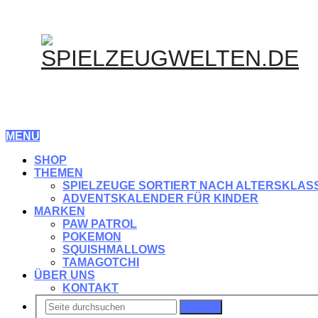
MENU
SHOP
THEMEN
SPIELZEUGE SORTIERT NACH ALTERSKLAS
ADVENTSKALENDER FÜR KINDER
MARKEN
PAW PATROL
POKEMON
SQUISHMALLOWS
TAMAGOTCHI
ÜBER UNS
KONTAKT
Suchen