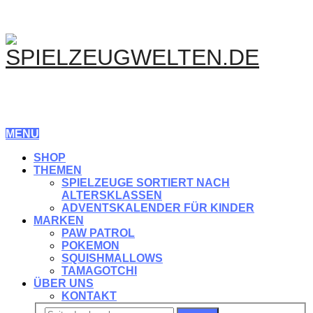
MENU
SHOP
THEMEN
SPIELZEUGE SORTIERT NACH
ALTERSKLASSEN
ADVENTSKALENDER FÜR KINDER
MARKEN
PAW PATROL
POKEMON
SQUISHMALLOWS
TAMAGOTCHI
ÜBER UNS
KONTAKT