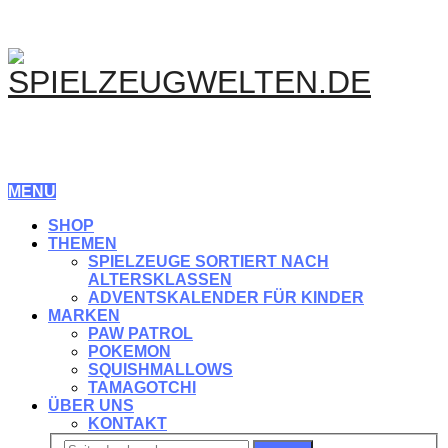
MENU
SHOP
THEMEN
SPIELZEUGE SORTIERT NACH
ALTERSKLASSEN
ADVENTSKALENDER FÜR KINDER
MARKEN
PAW PATROL
POKEMON
SQUISHMALLOWS
TAMAGOTCHI
ÜBER UNS
KONTAKT