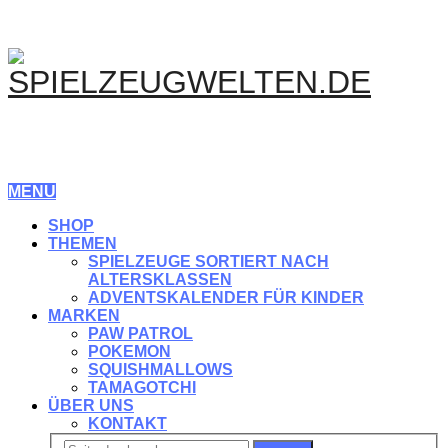
MENU
SHOP
THEMEN
SPIELZEUGE SORTIERT NACH
ALTERSKLASSEN
ADVENTSKALENDER FÜR KINDER
MARKEN
PAW PATROL
POKEMON
SQUISHMALLOWS
TAMAGOTCHI
ÜBER UNS
KONTAKT