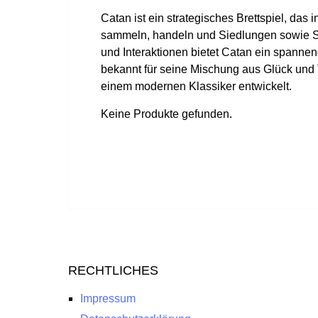
Catan ist ein strategisches Brettspiel, das in
sammeln, handeln und Siedlungen sowie Städ
und Interaktionen bietet Catan ein spannen
bekannt für seine Mischung aus Glück und Ta
einem modernen Klassiker entwickelt.
Keine Produkte gefunden.
RECHTLICHES
Impressum