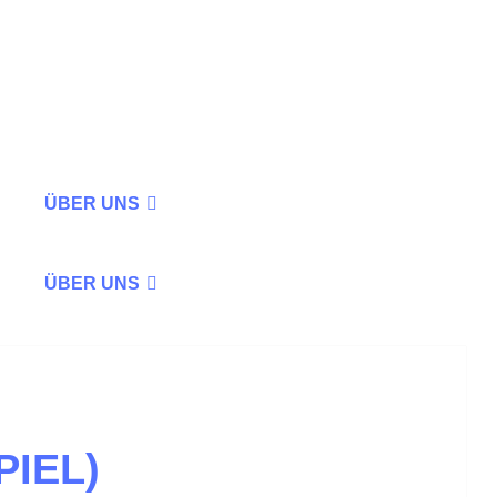
ÜBER UNS
ÜBER UNS
PIEL)