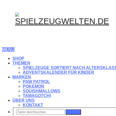
MENU
SHOP
THEMEN
SPIELZEUGE SORTIERT NACH ALTERSKLAS
ADVENTSKALENDER FÜR KINDER
MARKEN
PAW PATROL
POKEMON
SQUISHMALLOWS
TAMAGOTCHI
ÜBER UNS
KONTAKT
Suchen