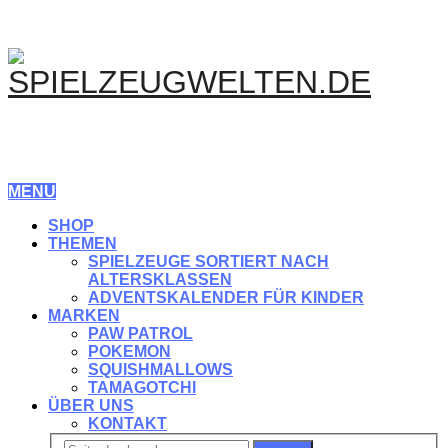
MENU
SHOP
THEMEN
SPIELZEUGE SORTIERT NACH
ALTERSKLASSEN
ADVENTSKALENDER FÜR KINDER
MARKEN
PAW PATROL
POKEMON
SQUISHMALLOWS
TAMAGOTCHI
ÜBER UNS
KONTAKT