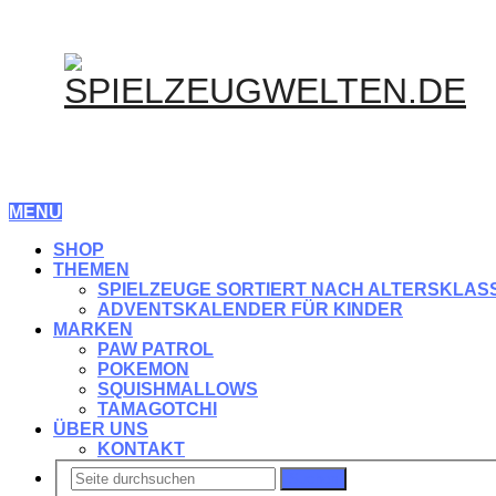
MENU
SHOP
THEMEN
SPIELZEUGE SORTIERT NACH ALTERSKLAS
ADVENTSKALENDER FÜR KINDER
MARKEN
PAW PATROL
POKEMON
SQUISHMALLOWS
TAMAGOTCHI
ÜBER UNS
KONTAKT
Suchen