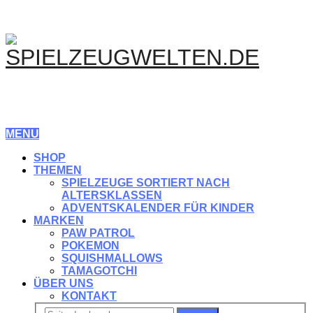
MENU
SHOP
THEMEN
SPIELZEUGE SORTIERT NACH
ALTERSKLASSEN
ADVENTSKALENDER FÜR KINDER
MARKEN
PAW PATROL
POKEMON
SQUISHMALLOWS
TAMAGOTCHI
ÜBER UNS
KONTAKT