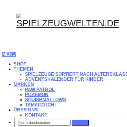
MENU
SHOP
THEMEN
SPIELZEUGE SORTIERT NACH ALTERSKLAS
ADVENTSKALENDER FÜR KINDER
MARKEN
PAW PATROL
POKEMON
SQUISHMALLOWS
TAMAGOTCHI
ÜBER UNS
KONTAKT
Suchen