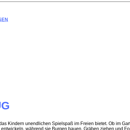
SEN
UG
 das Kindern unendlichen Spielspaß im Freien bietet. Ob im Gar
k entwickeln, während sie Burgen bauen, Gräben ziehen und Fo