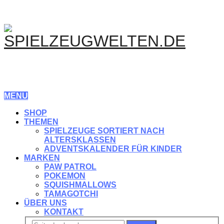
MENU
SHOP
THEMEN
SPIELZEUGE SORTIERT NACH
ALTERSKLASSEN
ADVENTSKALENDER FÜR KINDER
MARKEN
PAW PATROL
POKEMON
SQUISHMALLOWS
TAMAGOTCHI
ÜBER UNS
KONTAKT