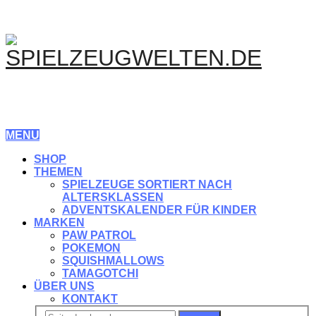
MENU
SHOP
THEMEN
SPIELZEUGE SORTIERT NACH
ALTERSKLASSEN
ADVENTSKALENDER FÜR KINDER
MARKEN
PAW PATROL
POKEMON
SQUISHMALLOWS
TAMAGOTCHI
ÜBER UNS
KONTAKT