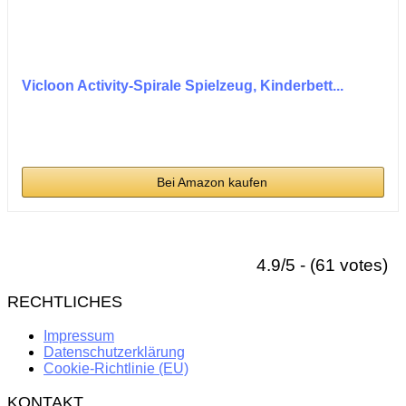
Vicloon Activity-Spirale Spielzeug, Kinderbett...
Bei Amazon kaufen
4.9/5 - (61 votes)
RECHTLICHES
Impressum
Datenschutzerklärung
Cookie-Richtlinie (EU)
KONTAKT