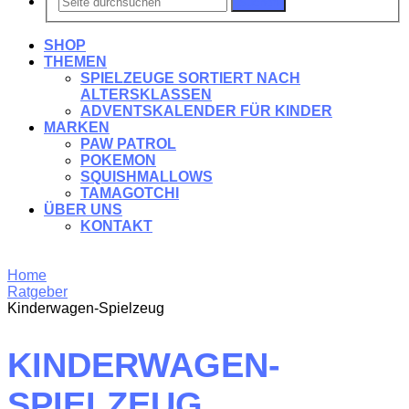
Suchen
SHOP
THEMEN
SPIELZEUGE SORTIERT NACH
ALTERSKLASSEN
ADVENTSKALENDER FÜR KINDER
MARKEN
PAW PATROL
POKEMON
SQUISHMALLOWS
TAMAGOTCHI
ÜBER UNS
KONTAKT
Home
Ratgeber
Kinderwagen-Spielzeug
KINDERWAGEN-
SPIELZEUG