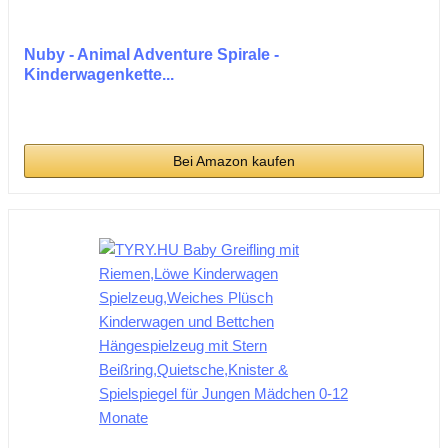
Nuby - Animal Adventure Spirale -
Kinderwagenkette...
Bei Amazon kaufen