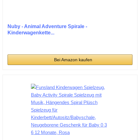
Nuby - Animal Adventure Spirale -
Kinderwagenkette...
Bei Amazon kaufen