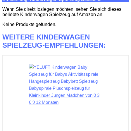
Wenn Sie direkt loslegen möchten, sehen Sie sich dieses
beliebte Kinderwagen Spielzeug auf Amazon an:
Keine Produkte gefunden.
WEITERE KINDERWAGEN
SPIELZEUG-EMPFEHLUNGEN: