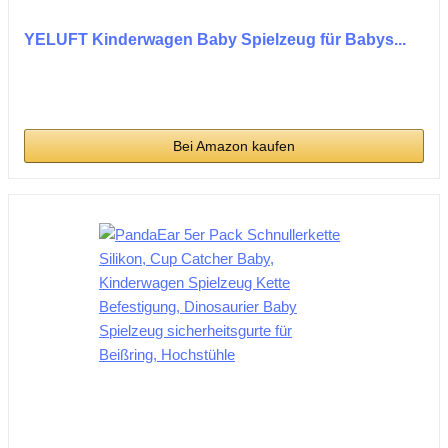
YELUFT Kinderwagen Baby Spielzeug für Babys...
Bei Amazon kaufen