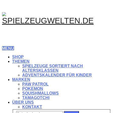
MENU
SHOP
THEMEN
SPIELZEUGE SORTIERT NACH
ALTERSKLASSEN
ADVENTSKALENDER FÜR KINDER
MARKEN
PAW PATROL
POKEMON
SQUISHMALLOWS
TAMAGOTCHI
ÜBER UNS
KONTAKT