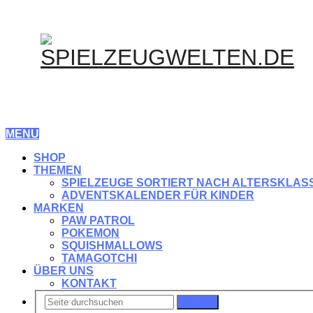
MENU
SHOP
THEMEN
SPIELZEUGE SORTIERT NACH ALTERSKLAS
ADVENTSKALENDER FÜR KINDER
MARKEN
PAW PATROL
POKEMON
SQUISHMALLOWS
TAMAGOTCHI
ÜBER UNS
KONTAKT
Suchen