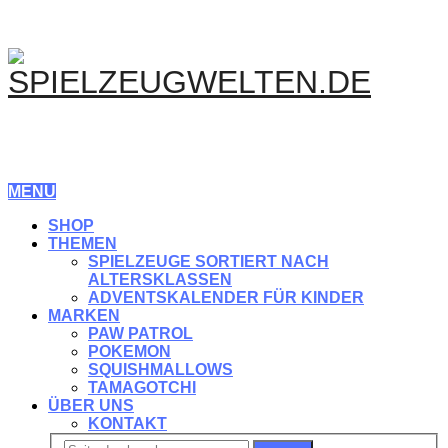
MENU
SHOP
THEMEN
SPIELZEUGE SORTIERT NACH
ALTERSKLASSEN
ADVENTSKALENDER FÜR KINDER
MARKEN
PAW PATROL
POKEMON
SQUISHMALLOWS
TAMAGOTCHI
ÜBER UNS
KONTAKT