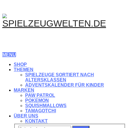
MENU
SHOP
THEMEN
SPIELZEUGE SORTIERT NACH
ALTERSKLASSEN
ADVENTSKALENDER FÜR KINDER
MARKEN
PAW PATROL
POKEMON
SQUISHMALLOWS
TAMAGOTCHI
ÜBER UNS
KONTAKT