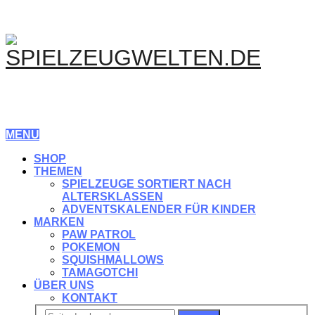
MENU
SHOP
THEMEN
SPIELZEUGE SORTIERT NACH
ALTERSKLASSEN
ADVENTSKALENDER FÜR KINDER
MARKEN
PAW PATROL
POKEMON
SQUISHMALLOWS
TAMAGOTCHI
ÜBER UNS
KONTAKT