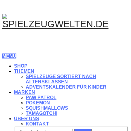
MENU
SHOP
THEMEN
SPIELZEUGE SORTIERT NACH
ALTERSKLASSEN
ADVENTSKALENDER FÜR KINDER
MARKEN
PAW PATROL
POKEMON
SQUISHMALLOWS
TAMAGOTCHI
ÜBER UNS
KONTAKT