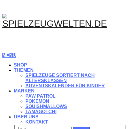
MENU
SHOP
THEMEN
SPIELZEUGE SORTIERT NACH
ALTERSKLASSEN
ADVENTSKALENDER FÜR KINDER
MARKEN
PAW PATROL
POKEMON
SQUISHMALLOWS
TAMAGOTCHI
ÜBER UNS
KONTAKT