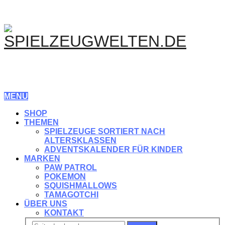
MENU
SHOP
THEMEN
SPIELZEUGE SORTIERT NACH
ALTERSKLASSEN
ADVENTSKALENDER FÜR KINDER
MARKEN
PAW PATROL
POKEMON
SQUISHMALLOWS
TAMAGOTCHI
ÜBER UNS
KONTAKT