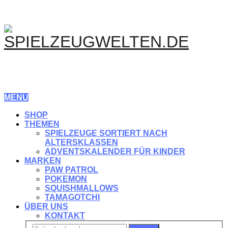
MENU
SHOP
THEMEN
SPIELZEUGE SORTIERT NACH
ALTERSKLASSEN
ADVENTSKALENDER FÜR KINDER
MARKEN
PAW PATROL
POKEMON
SQUISHMALLOWS
TAMAGOTCHI
ÜBER UNS
KONTAKT