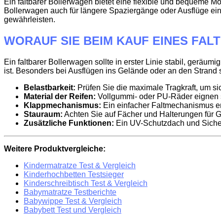
Ein faltbarer Bollerwagen bietet eine flexible und bequeme Mö
Bollerwagen auch für längere Spaziergänge oder Ausflüge ein
gewährleisten.
WORAUF SIE BEIM KAUF EINES FA
Ein faltbarer Bollerwagen sollte in erster Linie stabil, gerä
ist. Besonders bei Ausflügen ins Gelände oder an den Strand s
Belastbarkeit:
Prüfen Sie die maximale Tragkraft, um si
Material der Reifen:
Vollgummi- oder PU-Räder eignen s
Klappmechanismus:
Ein einfacher Faltmechanismus er
Stauraum:
Achten Sie auf Fächer und Halterungen für 
Zusätzliche Funktionen:
Ein UV-Schutzdach und Sicherh
Weitere Produktvergleiche:
Kindermatratze Test & Vergleich
Kinderhochbetten Testsieger
Kinderschreibtisch Test & Vergleich
Babymatratze Testberichte
Babywippe Test & Vergleich
Babybett Test und Vergleich