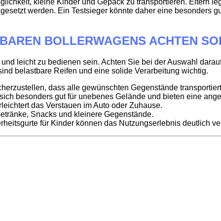
glichkeit, kleine Kinder und Gepäck zu transportieren. Eltern l
gesetzt werden. Ein Testsieger könnte daher eine besonders gu
LTBAREN BOLLERWAGENS ACHTEN SO
umig und leicht zu bedienen sein. Achten Sie bei der Auswahl da
ind belastbare Reifen und eine solide Verarbeitung wichtig.
cherzustellen, dass alle gewünschten Gegenstände transportie
ich besonders gut für unebenes Gelände und bieten eine ang
leichtert das Verstauen im Auto oder Zuhause.
Getränke, Snacks und kleinere Gegenstände.
eitsgurte für Kinder können das Nutzungserlebnis deutlich ve