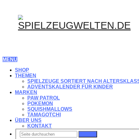
MENU
SHOP
THEMEN
SPIELZEUGE SORTIERT NACH ALTERSKLAS
ADVENTSKALENDER FÜR KINDER
MARKEN
PAW PATROL
POKEMON
SQUISHMALLOWS
TAMAGOTCHI
ÜBER UNS
KONTAKT
Suchen