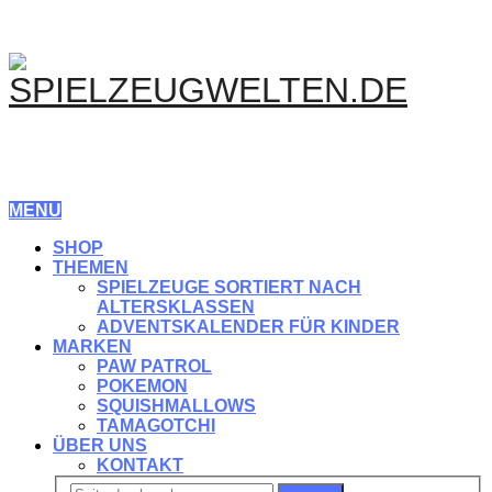
MENU
SHOP
THEMEN
SPIELZEUGE SORTIERT NACH
ALTERSKLASSEN
ADVENTSKALENDER FÜR KINDER
MARKEN
PAW PATROL
POKEMON
SQUISHMALLOWS
TAMAGOTCHI
ÜBER UNS
KONTAKT