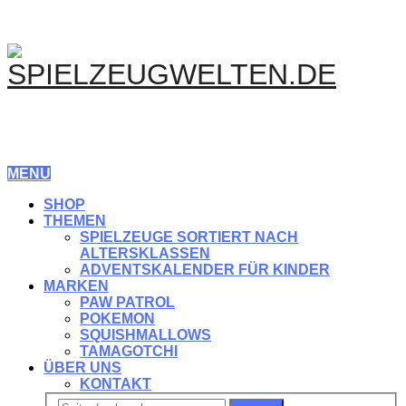
MENU
SHOP
THEMEN
SPIELZEUGE SORTIERT NACH
ALTERSKLASSEN
ADVENTSKALENDER FÜR KINDER
MARKEN
PAW PATROL
POKEMON
SQUISHMALLOWS
TAMAGOTCHI
ÜBER UNS
KONTAKT